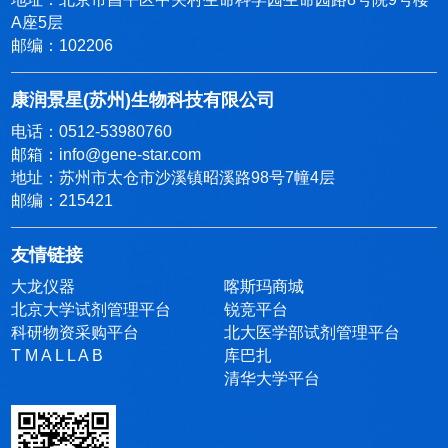
A座5层
邮编：102206
康润景星(苏州)生物科技有限公司
电话：0512-53980760
邮箱：info@gene-star.com
地址：苏州市太仓市沙溪镇昭溪路98号7幢4层
邮编：215421
友情链接
大龙仪器
喀斯玛商城
北京大学试剂管理平台
锐竞平台
科研物资采购平台
北大医学部试剂管理平台
T M A L L A B
库巴扎
清华大学平台