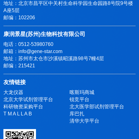
地址：北京市昌平区中关村生命科学园生命园路8号院9号楼
A座5层
邮编：102206
康润景星(苏州)生物科技有限公司
电话：0512-53980760
邮箱：info@gene-star.com
地址：苏州市太仓市沙溪镇昭溪路98号7幢4层
邮编：215421
友情链接
大龙仪器
喀斯玛商城
北京大学试剂管理平台
锐竞平台
科研物资采购平台
北大医学部试剂管理平台
T M A L L A B
库巴扎
清华大学平台